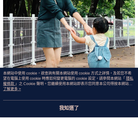
本網站中使用 cookie，欲查詢有關本網站使用 cookie 方式之詳情，及若您不希
望在電腦上使用 cookie 時應如何變更電腦的 cookie 設定，請參閱本網站「
隱私
權條款
」之 Cookie 聲明。您繼續使用本網站即表示您同意本公司得按本網站使
用條款之 Cookie 聲明使用 cookie。
了解更多 >
我知道了