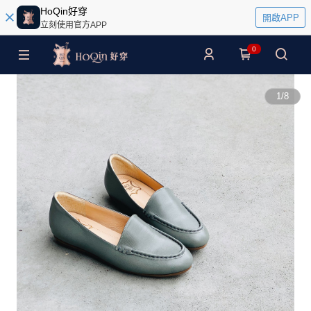
HoQin好穿
開啟APP
立刻使用官方APP
0
1
/
8