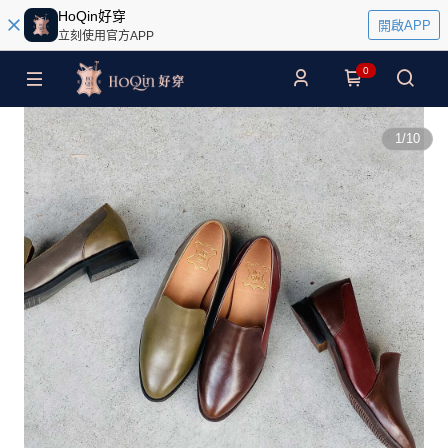
HoQin好穿
開啟APP
立刻使用官方APP
0
1
/
10