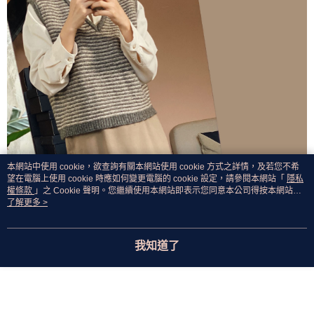
本網站中使用 cookie，欲查詢有關本網站使用 cookie 方式之詳情，及若您不希
望在電腦上使用 cookie 時應如何變更電腦的 cookie 設定，請參閱本網站「
隱私
權條款
」之 Cookie 聲明。您繼續使用本網站即表示您同意本公司得按本網站使
用條款之 Cookie 聲明使用 cookie。
了解更多 >
我知道了