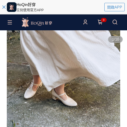
HoQin好穿
開啟APP
立刻使用官方APP
0
1
/
10