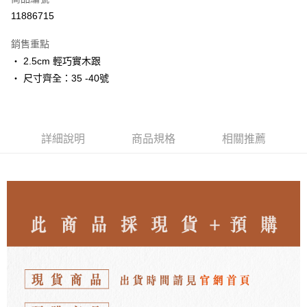
LINE Pay
11886715
Apple Pay
銷售重點
街口支付
・ 2.5cm 輕巧實木跟
・ 尺寸齊全：35 -40號
悠遊付
ATM付款
詳細說明
商品規格
相關推薦
運送方式
付款後全家取貨
每筆NT$80，滿NT$3,000(含以上)免運費
付款後7-11取貨
每筆NT$80，滿NT$3,000(含以上)免運費
郵局
每筆NT$80，滿NT$3,000(含以上)免運費
離島宅配