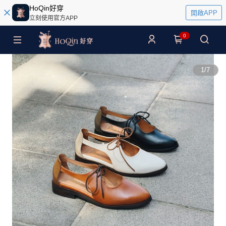
HoQin好穿
開啟APP
立刻使用官方APP
0
1
/
7