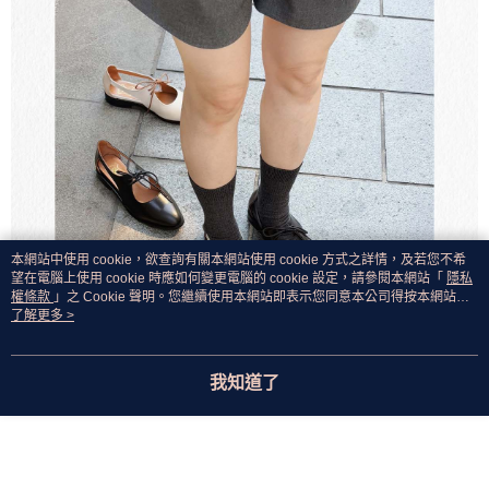
本網站中使用 cookie，欲查詢有關本網站使用 cookie 方式之詳情，及若您不希
望在電腦上使用 cookie 時應如何變更電腦的 cookie 設定，請參閱本網站「
隱私
權條款
」之 Cookie 聲明。您繼續使用本網站即表示您同意本公司得按本網站使
用條款之 Cookie 聲明使用 cookie。
了解更多 >
我知道了