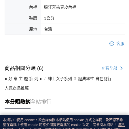
內裡
吸汗苯染真皮內裡
鞋跟
3公分
產地
台灣
客服
商品相關分類 (6)
查看全部
∎ 好 穿 主 題 系 列 ∎
紳士女子系列 ♖ 經典率性 自在隨行
人氣商品推薦
本分類熱銷
全站排行
本網站中使用 cookie，欲查詢有關本網站使用 cookie 方式之詳情，及若您不希
熱門標籤
望在電腦上使用 cookie 時應如何變更電腦的 cookie 設定，請參閱本網站「
隱私