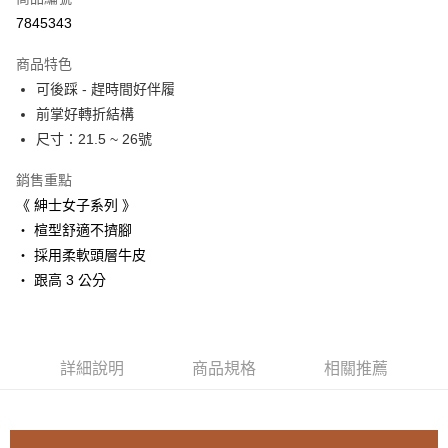
LINE Pay
7845343
Apple Pay
商品特色
街口支付
可後踩 - 趕時間好伴履
前掌好轉折結構
悠遊付
尺寸：21.5 ~ 26號
ATM付款
銷售重點
《 紳士女子系列 》
運送方式
・ 楦型舒適不擠腳
付款後全家取貨
・ 採用柔軟頭層牛皮
每筆NT$80，滿NT$3,000(含以上)免運費
・ 跟高 3 公分
付款後7-11取貨
每筆NT$80，滿NT$3,000(含以上)免運費
郵局
詳細說明
商品規格
相關推薦
每筆NT$80，滿NT$3,000(含以上)免運費
離島宅配