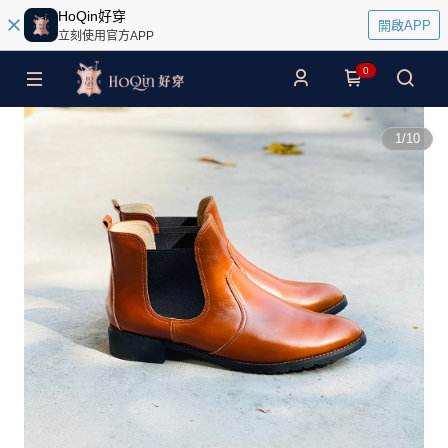
HoQin好穿
開啟APP
立刻使用官方APP
0
1
/
10