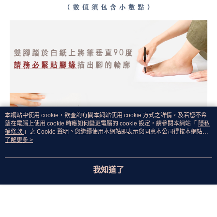
本網站中使用 cookie，欲查詢有關本網站使用 cookie 方式之詳情，及若您不希
望在電腦上使用 cookie 時應如何變更電腦的 cookie 設定，請參閱本網站「
隱私
權條款
」之 Cookie 聲明。您繼續使用本網站即表示您同意本公司得按本網站使
用條款之 Cookie 聲明使用 cookie。
了解更多 >
我知道了