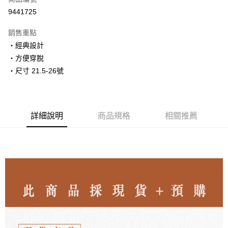
LINE Pay
9441725
Apple Pay
銷售重點
街口支付
・經典設計
・方便穿脫
悠遊付
・尺寸 21.5-26號
ATM付款
運送方式
詳細說明
商品規格
相關推薦
付款後全家取貨
每筆NT$80，滿NT$3,000(含以上)免運費
付款後7-11取貨
每筆NT$80，滿NT$3,000(含以上)免運費
郵局
每筆NT$80，滿NT$3,000(含以上)免運費
離島宅配