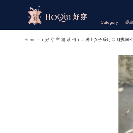
Category
優
Home
∎ 好 穿 主 題 系 列 ∎
紳士女子系列 ♖ 經典率性