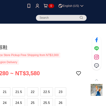
0
English (US)
涼鞋
e Store Pickup Free Shipping from NT$3,000
gion Delivery
280 ~ NT$3,580
21
21.5
22
22.5
23
24
24.5
25
25.5
26