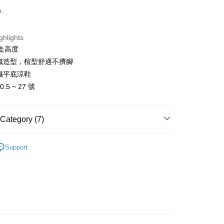
d (Full Payment)
o.
ghlights
好走高度
織造型，楦型舒適不擠腳
織平底涼鞋
t
.5 ~ 27 號
fer
Category (7)
 Method
 題 系 列 ∎
紳士女子系列 ♖ 經典率性 自在隨行
Support
家取貨
Recommended
r | Free shipping on orders of NT$3,000 or more
 氣 商 品 ∎
1取貨
 - 28號
r | Free shipping on orders of NT$3,000 or more
 - 21號
 找 鞋 ∎
➤ 好涼哦！涼拖鞋 Sandals