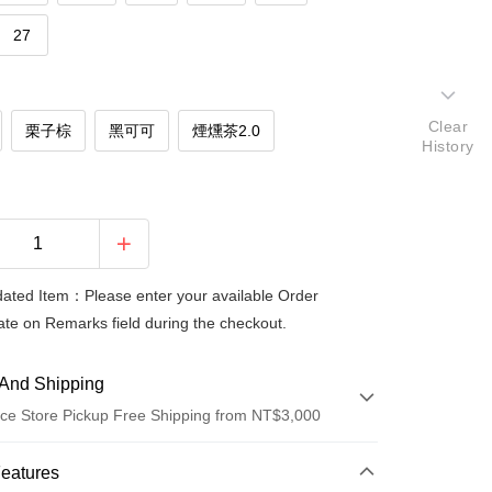
27
Clear
栗子棕
黑可可
煙燻茶2.0
History
ted Item：Please enter your available Order
te on Remarks field during the checkout.
And Shipping
ce Store Pickup Free Shipping from NT$3,000
 Method
Features