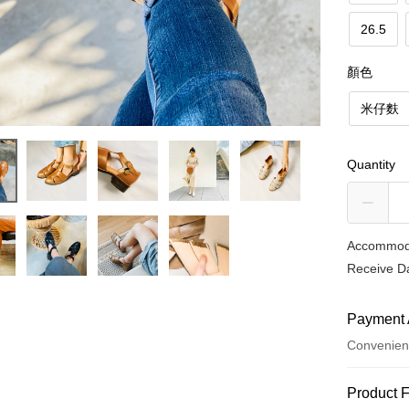
26.5
顏色
米仔麩
Quantity
Accommoda
Receive Da
Payment 
Convenien
Payment
Product 