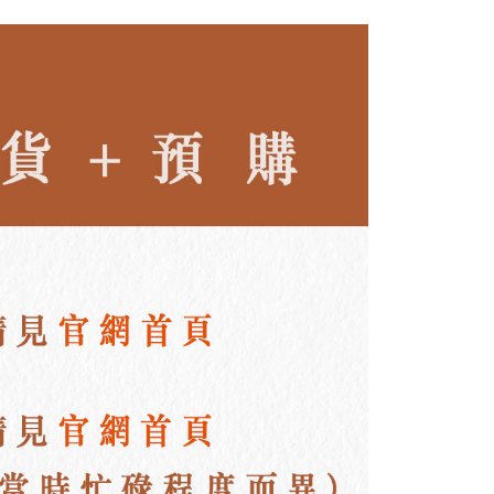
r | Free shipping on orders of NT$3,000 or more
 動 ∎
∎ HoQin 十週年慶優惠 🎈
er | Free shipping on orders of NT$3,000 or more
Shipping Rates