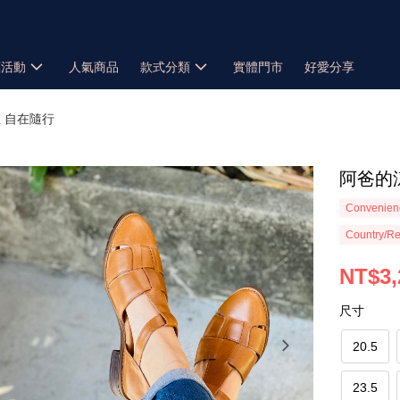
惠活動
人氣商品
款式分類
實體門市
好愛分享
 自在隨行
阿爸的
Convenienc
Country/Re
NT$3,
尺寸
20.5
23.5