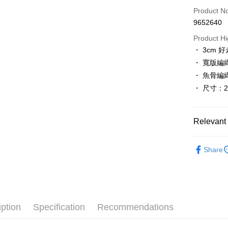
Credit Car
Product N
9652640
LINE Pay
Product Hi
Apple Pay
・ 3cm 
・ 寬版編
JKOPAY
・ 魚骨編
Easy Walle
・ 尺寸：20
ATM Trans
Relevant 
Shipping
∎ 好 穿 主
Share
付款後全
Popular 
NT$80/orde
∎ 好 穿 人
付款後7-1
大尺碼 26.5
NT$80/orde
iption
Specification
Recommendations
小尺碼 17.5
郵局
∎ 依 款 式