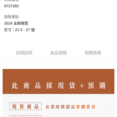
LINE Pay
9727392
Apple Pay
銷售重點
街口支付
2024 全新楦型
尺寸：21.5 - 27 號
悠遊付
ATM付款
詳細說明
商品規格
相關推薦
運送方式
付款後全家取貨
每筆NT$80，滿NT$3,000(含以上)免運費
付款後7-11取貨
每筆NT$80，滿NT$3,000(含以上)免運費
郵局
每筆NT$80，滿NT$3,000(含以上)免運費
離島宅配