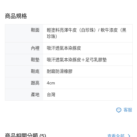
商品規格
鞋面
輕塗料亮澤牛皮（白珍珠）/ 軟牛漆皮（黑
珍珠）
內裡
吸汗透氣本染豚皮
鞋墊
吸汗透氣本染豚皮＋足弓乳膠墊
鞋底
耐磨防滑橡膠
跟高
4cm
產地
台灣
客服
商品相關分類 (5)
查看全部