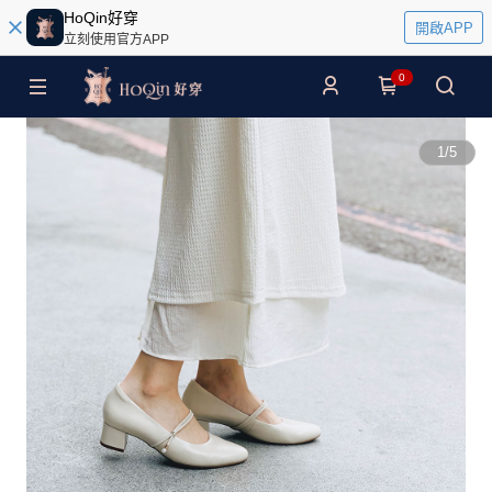
HoQin好穿
開啟APP
立刻使用官方APP
0
1
/
5