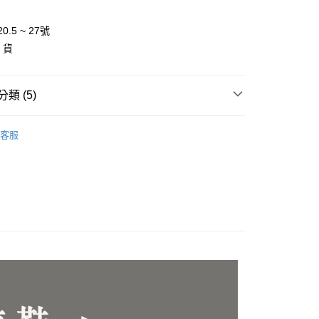
0.5 ~ 27號
 貨
類 (5)
 題 系 列 ∎
紳士女子系列 ♖ 經典率性 自在隨行
客服
推薦
 氣 商 品 ∎
家取貨
 - 28號
0，滿NT$3,000(含以上)免運費
 - 21號
1取貨
0，滿NT$3,000(含以上)免運費
0，滿NT$3,000(含以上)免運費