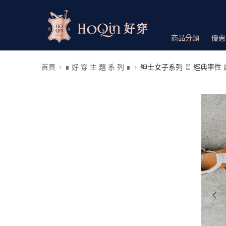
商品分類
優惠
首頁
∎ 好 穿 主 題 系 列 ∎
紳士女子系列 ♖ 經典率性