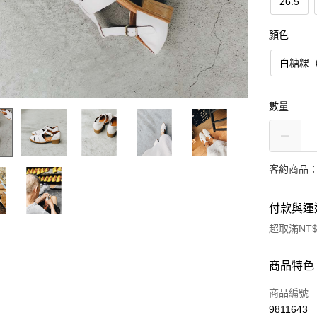
26.5
顏色
白糖粿
數量
客約商品
付款與運
超取滿NT$
付款方式
商品特色
信用卡一
商品編號
9811643