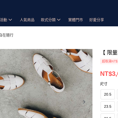
活動
人氣商品
款式分類
實體門市
好愛分享
 自在隨行
【 限量
超取滿NT$
NT$3,
尺寸
20.5
23.5