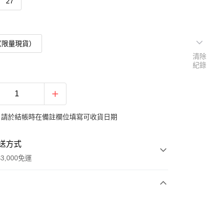
27
（限量現貨）
清除
紀錄
：請於結帳時在備註欄位填寫可收貨日期
送方式
3,000免運
次付款