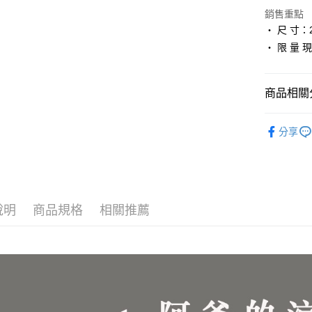
LINE Pay
銷售重點
Apple Pay
・ 尺 寸：2
・ 限 量 現
街口支付
悠遊付
商品相關分
ATM付款
∎ 好 穿 主
分享
人氣商品
運送方式
∎ 好 穿 人
付款後全
大尺碼 26.5
每筆NT$8
說明
商品規格
相關推薦
小尺碼 17.5
付款後7-1
每筆NT$8
郵局
每筆NT$8
離島宅配