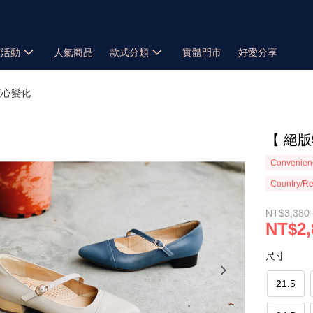
惠活動
人氣商品
款式分類
實體門市
好愛分享
隨心變化
【 絕
Convenienc
Country/Re
NT$3,380 
NT$2,
尺寸
21.5