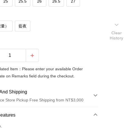
25
25.5
26
26.5
27
限量）
藍夜
Clear
History
ted Item：Please enter your available Order
te on Remarks field during the checkout.
And Shipping
ce Store Pickup Free Shipping from NT$3,000
 Method
Features
d (Full Payment)
o.