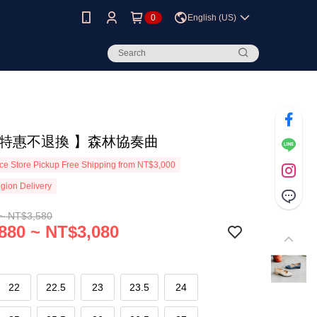
0
English (US)
版特惠不退換 】森林協奏曲
e Store Pickup Free Shipping from NT$3,000
gion Delivery
~ NT$3,580
880 ~ NT$3,080
22
22.5
23
23.5
24