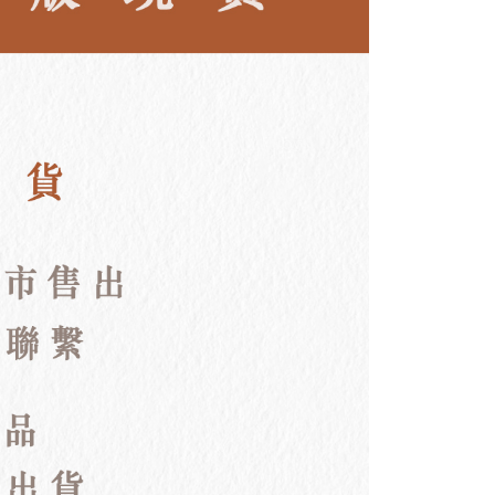
er | Free shipping on orders of NT$3,000 or more
Shipping Rates