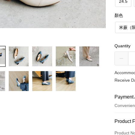
24.5
顏色
米蕨（
Quantity
Accommoda
Receive Da
Payment 
Convenien
Payment
Product 
Credit Car
Product N