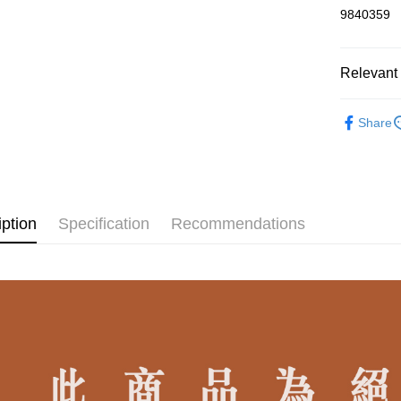
9840359
LINE Pay
Apple Pay
Relevant 
JKOPAY
∎ 好 穿 主
Easy Walle
Share
∎ 依 款 式
ATM Trans
∎ 依 款 式
大尺碼 26.5
Shipping
iption
Specification
Recommendations
∎ SALE 
付款後全
NT$80/orde
付款後7-1
NT$80/orde
郵局
NT$80/orde