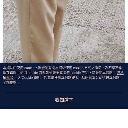
本網站中使用 cookie，欲查詢有關本網站使用 cookie 方式之詳情，及若您不希
望在電腦上使用 cookie 時應如何變更電腦的 cookie 設定，請參閱本網站「
隱私
權條款
」之 Cookie 聲明。您繼續使用本網站即表示您同意本公司得按本網站使
用條款之 Cookie 聲明使用 cookie。
了解更多 >
我知道了