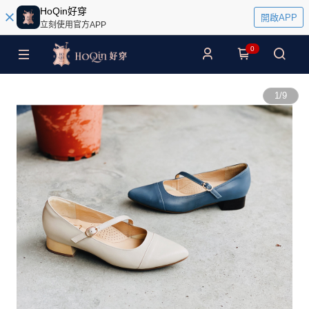
HoQin好穿
開啟APP
立刻使用官方APP
0
1
/
9